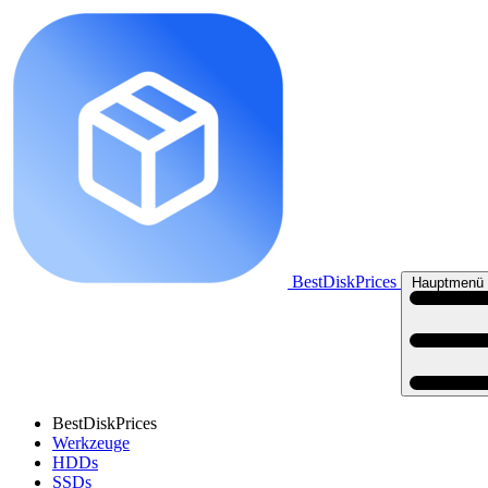
BestDiskPrices
Hauptmenü 
BestDiskPrices
Werkzeuge
HDDs
SSDs