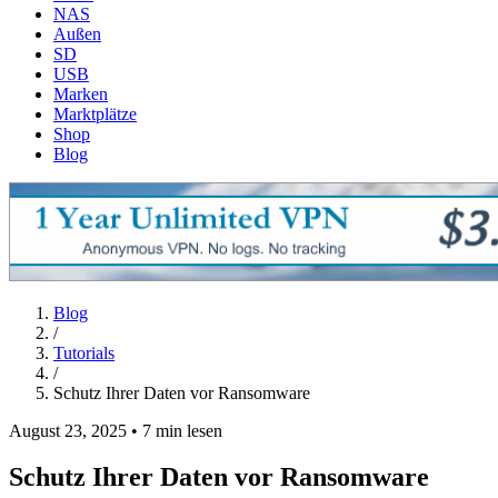
NAS
Außen
SD
USB
Marken
Marktplätze
Shop
Blog
Blog
/
Tutorials
/
Schutz Ihrer Daten vor Ransomware
August 23, 2025
•
7 min lesen
Schutz Ihrer Daten vor Ransomware