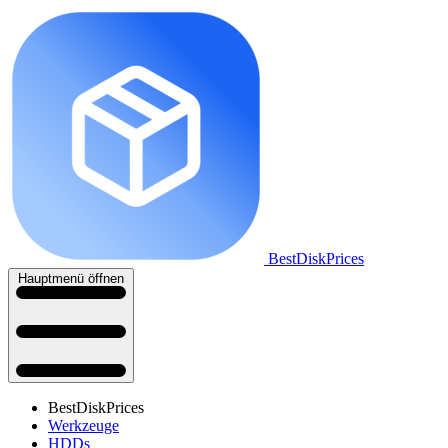
BestDiskPrices
Hauptmenü öffnen
BestDiskPrices
Werkzeuge
HDDs