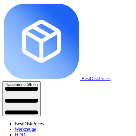
BestDiskPrices
Hauptmenü öffnen
BestDiskPrices
Werkzeuge
HDDs