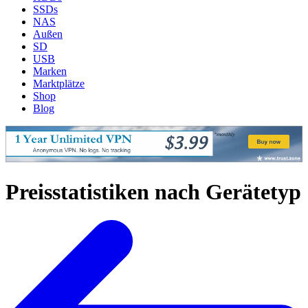
SSDs
NAS
Außen
SD
USB
Marken
Marktplätze
Shop
Blog
Preisstatistiken nach Gerätetyp