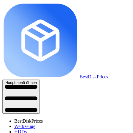
BestDiskPrices
Hauptmenü öffnen
BestDiskPrices
Werkzeuge
HDDs