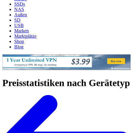
SSDs
NAS
Außen
SD
USB
Marken
Marktplätze
Shop
Blog
Preisstatistiken nach Gerätetyp