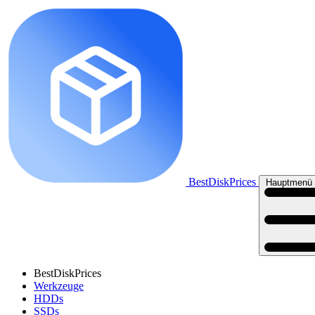
BestDiskPrices
Hauptmenü 
BestDiskPrices
Werkzeuge
HDDs
SSDs