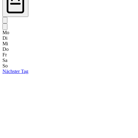
Mo
Di
Mi
Do
Fr
Sa
So
Nächster Tag