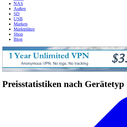
NAS
Außen
SD
USB
Marken
Marktplätze
Shop
Blog
Preisstatistiken nach Gerätetyp