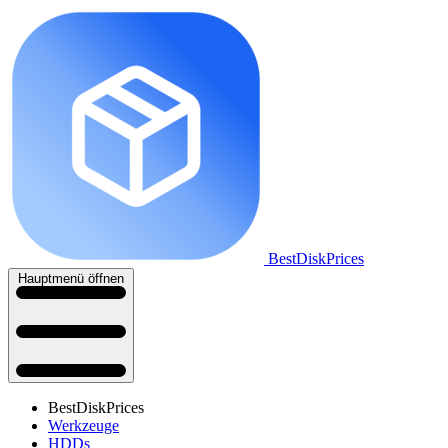
BestDiskPrices
Hauptmenü öffnen
BestDiskPrices
Werkzeuge
HDDs