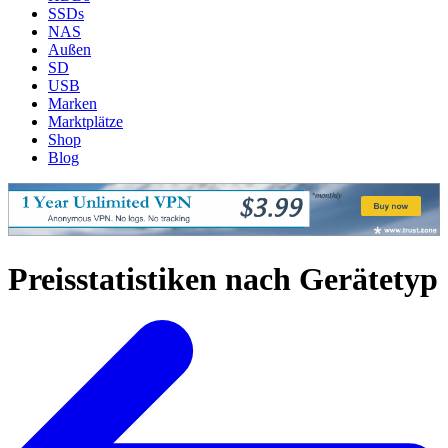
SSDs
NAS
Außen
SD
USB
Marken
Marktplätze
Shop
Blog
Preisstatistiken nach Gerätetyp