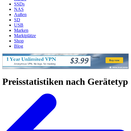
SSDs
NAS
Außen
SD
USB
Marken
Marktplätze
Shop
Blog
Preisstatistiken nach Gerätetyp