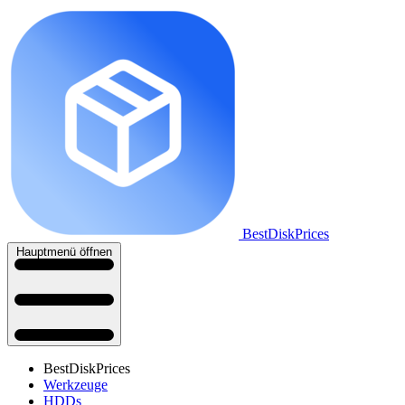
BestDiskPrices
Hauptmenü öffnen
BestDiskPrices
Werkzeuge
HDDs