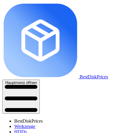
BestDiskPrices
Hauptmenü öffnen
BestDiskPrices
Werkzeuge
HDDs