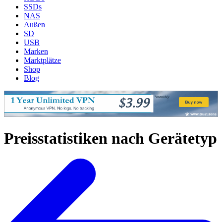
SSDs
NAS
Außen
SD
USB
Marken
Marktplätze
Shop
Blog
Preisstatistiken nach Gerätetyp