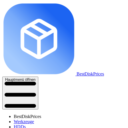
BestDiskPrices
Hauptmenü öffnen
BestDiskPrices
Werkzeuge
HDDs