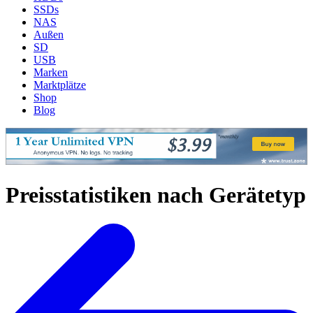
SSDs
NAS
Außen
SD
USB
Marken
Marktplätze
Shop
Blog
Preisstatistiken nach Gerätetyp