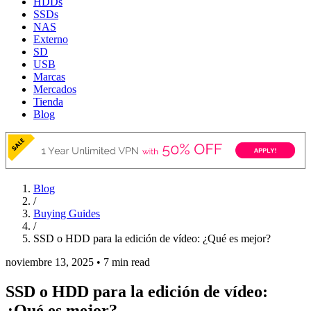
HDDs
SSDs
NAS
Externo
SD
USB
Marcas
Mercados
Tienda
Blog
Blog
/
Buying Guides
/
SSD o HDD para la edición de vídeo: ¿Qué es mejor?
noviembre 13, 2025
•
7 min read
SSD o HDD para la edición de vídeo:
¿Qué es mejor?