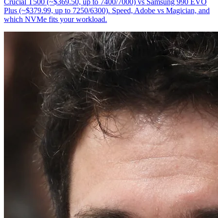
Crucial T500 (~$369.50, up to 7400/7000) vs Samsung 990 EVO
Plus (~$379.99, up to 7250/6300). Speed, Adobe vs Magician, and
which NVMe fits your workload.