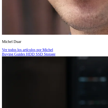
Michel Duar
Ver todos los artículos por Michel
Buying Guides
HDD
SSD
Storage