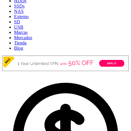
HDDs
SSDs
NAS
Externo
SD
USB
Marcas
Mercados
Tienda
Blog