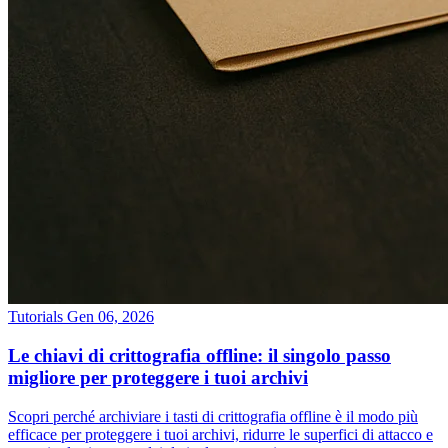
Tutorials
Gen 06, 2026
Le chiavi di crittografia offline: il singolo passo
migliore per proteggere i tuoi archivi
Scopri perché archiviare i tasti di crittografia offline è il modo più
efficace per proteggere i tuoi archivi, ridurre le superfici di attacco e