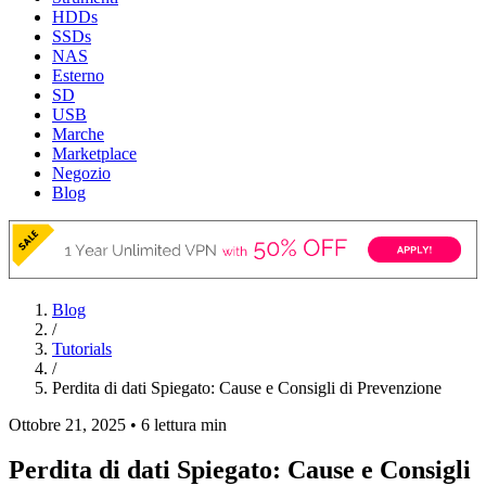
HDDs
SSDs
NAS
Esterno
SD
USB
Marche
Marketplace
Negozio
Blog
Blog
/
Tutorials
/
Perdita di dati Spiegato: Cause e Consigli di Prevenzione
Ottobre 21, 2025
•
6 lettura min
Perdita di dati Spiegato: Cause e Consigli