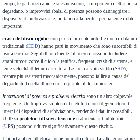
tempo, le parti meccaniche si esauriscono, i componenti elettronici si
degradano, o improvvisi sbalzi di potenza possono danneggiare i
dispositivi di archiviazione, portando alla perdita permanente di file
importanti.
crash del disco rigido
sono particolarmente noti. Le unità di filatura
tradizionali (
HDD
) hanno parti in movimento che sono suscettibili di
usura e usura. Segni di imminente fallimento possono includere
strani rumori come il clic o la rettifica, frequenti crash di sistema, e
lente velocità di lettura / scrittura. Le unità a stato solido (S
SD
),
mentre più resistenti meccanicamente, possono fallire a causa del
degrado della cella di memoria o problemi del controller.
Interruzioni di potenza e problemi elettrici
sono un altro colpevole
frequente. Un improvviso picco di elettricità può friggere circuiti
interni di dispositivi di archiviazione, rendendo i dati inaccessibili.
Utilizzo
protettori di sovratensione
o alimentatori ininterrotti
(UPS) possono ridurre significativamente questo rischio.
I fattori ambientali gioca anche un ruolo critico. Le alte temperature,