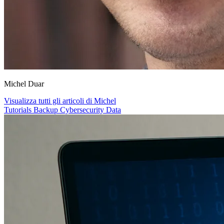
Michel Duar
Visualizza tutti gli articoli di Michel
Tutorials
Backup
Cybersecurity
Data