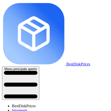
BestDiskPrices
Menu principale aperto
BestDiskPrices
Strumenti