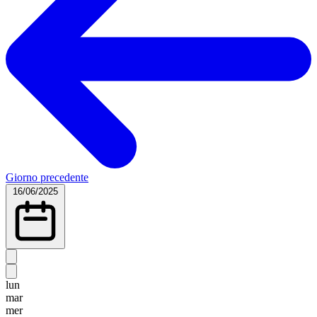
Giorno precedente
16/06/2025
lun
mar
mer