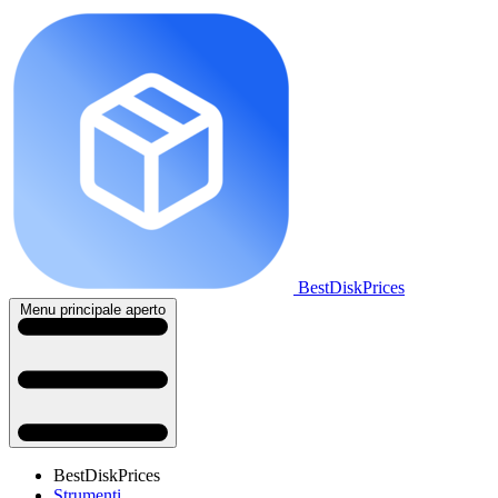
BestDiskPrices
Menu principale aperto
BestDiskPrices
Strumenti