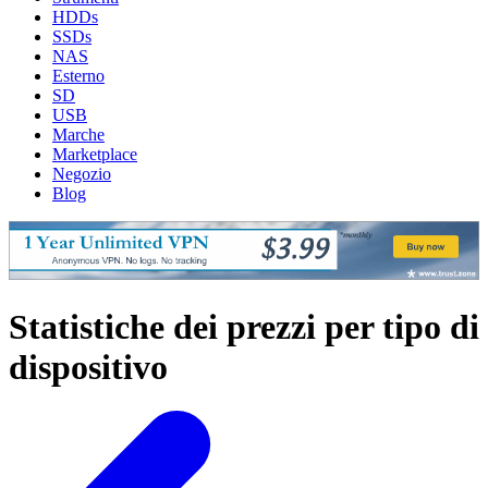
HDDs
SSDs
NAS
Esterno
SD
USB
Marche
Marketplace
Negozio
Blog
Statistiche dei prezzi per tipo di
dispositivo