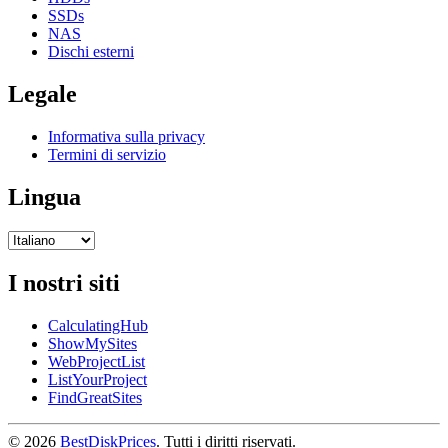
SSDs
NAS
Dischi esterni
Legale
Informativa sulla privacy
Termini di servizio
Lingua
I nostri siti
CalculatingHub
ShowMySites
WebProjectList
ListYourProject
FindGreatSites
© 2026
BestDiskPrices
. Tutti i diritti riservati.