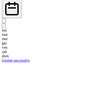
lun
mar
mer
gio
ven
sab
dom
Giorno successivo