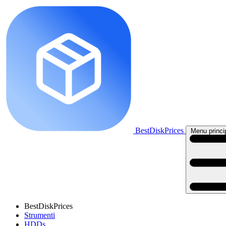
BestDiskPrices
Menu princi
BestDiskPrices
Strumenti
HDDs