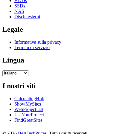
HDDs
SSDs
NAS
Dischi esterni
Legale
Informativa sulla privacy
Termini di servizio
Lingua
I nostri siti
CalculatingHub
ShowMySites
WebProjectList
ListYourProject
FindGreatSites
© 2026
BestDiskPrices
. Tutti i diritti riservati.