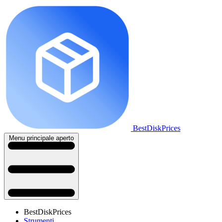
BestDiskPrices
Menu principale aperto
BestDiskPrices
Strumenti