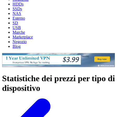
HDDs
SSDs
NAS
Esterno
SD
USB
Marche
Marketplace
Negozio
Blog
Statistiche dei prezzi per tipo di
dispositivo