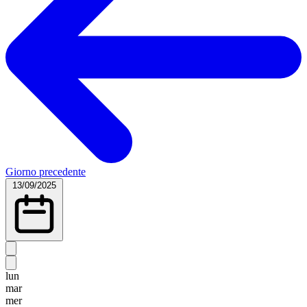
Giorno precedente
13/09/2025
lun
mar
mer