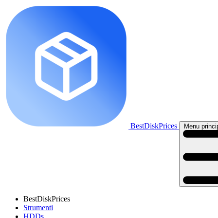
BestDiskPrices
Menu princi
BestDiskPrices
Strumenti
HDDs