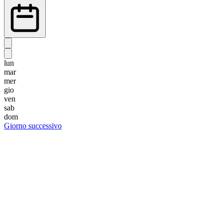
lun
mar
mer
gio
ven
sab
dom
Giorno successivo