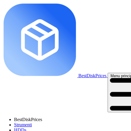
BestDiskPrices
Menu princi
BestDiskPrices
Strumenti
HDDs