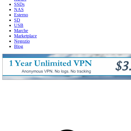
SSDs
NAS
Esterno
SD
USB
Marche
Marketplace
Negozio
Blog