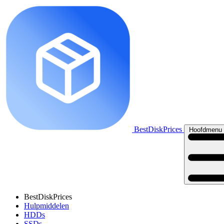
BestDiskPrices
Hoofdmenu 
BestDiskPrices
Hulpmiddelen
HDDs
SSDs