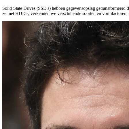
Solid-State Drives (SSD's) hebben gegevensopslag getransformeerd doo
ze met HDD's, verkennen we verschillende soorten en vormfactoren, en