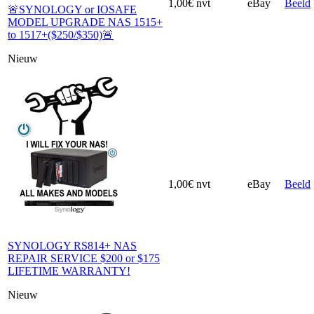
1,00€
nvt
eBay
Beeld
🚨SYNOLOGY or IOSAFE
MODEL UPGRADE NAS 1515+
to 1517+($250/$350)🚨
Nieuw
1,00€
nvt
eBay
Beeld
SYNOLOGY RS814+ NAS
REPAIR SERVICE $200 or $175
LIFETIME WARRANTY!
Nieuw