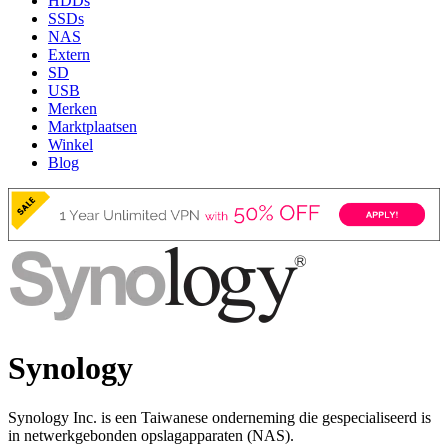
HDDs
SSDs
NAS
Extern
SD
USB
Merken
Marktplaatsen
Winkel
Blog
Synology
Synology Inc. is een Taiwanese onderneming die gespecialiseerd is
in netwerkgebonden opslagapparaten (NAS).