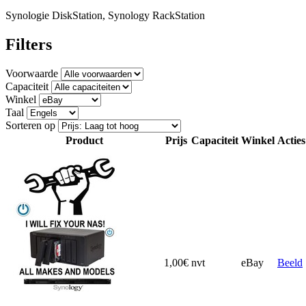
Synologie DiskStation, Synology RackStation
Filters
Voorwaarde
Capaciteit
Winkel
Taal
Sorteren op
Product
Prijs
Capaciteit
Winkel
Acties
1,00€
nvt
eBay
Beeld