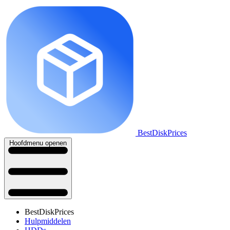
BestDiskPrices
Hoofdmenu openen
BestDiskPrices
Hulpmiddelen