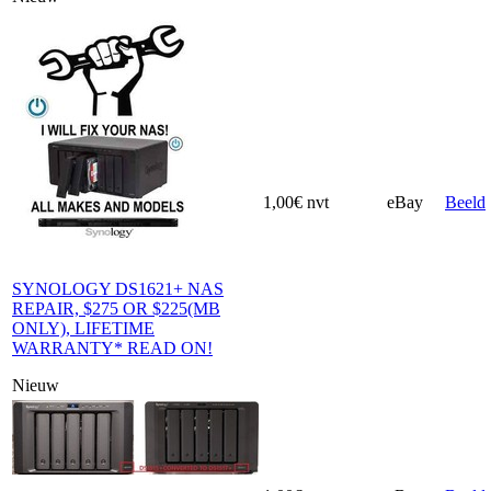
1,00€
nvt
eBay
Beeld
SYNOLOGY DS1621+ NAS
REPAIR, $275 OR $225(MB
ONLY), LIFETIME
WARRANTY* READ ON!
Nieuw