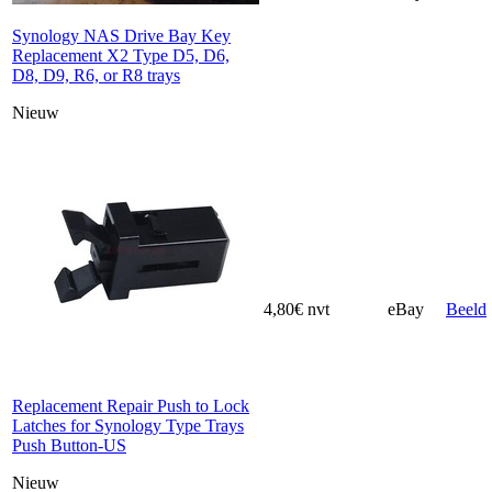
Synology NAS Drive Bay Key
Replacement X2 Type D5, D6,
D8, D9, R6, or R8 trays
Nieuw
4,80€
nvt
eBay
Beeld
Replacement Repair Push to Lock
Latches for Synology Type Trays
Push Button-US
Nieuw