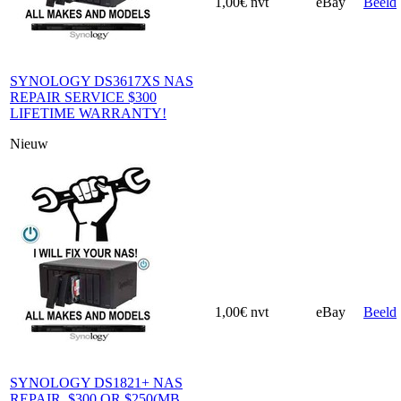
1,00€
nvt
eBay
Beeld
SYNOLOGY DS3617XS NAS
REPAIR SERVICE $300
LIFETIME WARRANTY!
Nieuw
1,00€
nvt
eBay
Beeld
SYNOLOGY DS1821+ NAS
REPAIR, $300 OR $250(MB