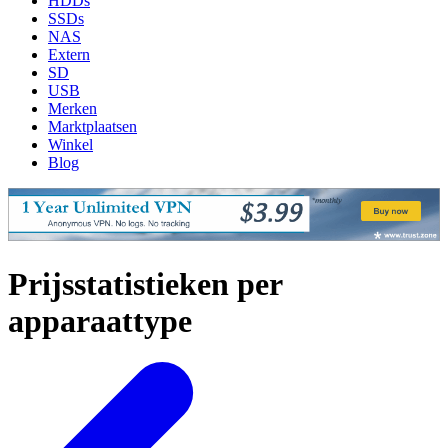
HDDs
SSDs
NAS
Extern
SD
USB
Merken
Marktplaatsen
Winkel
Blog
Prijsstatistieken per
apparaattype