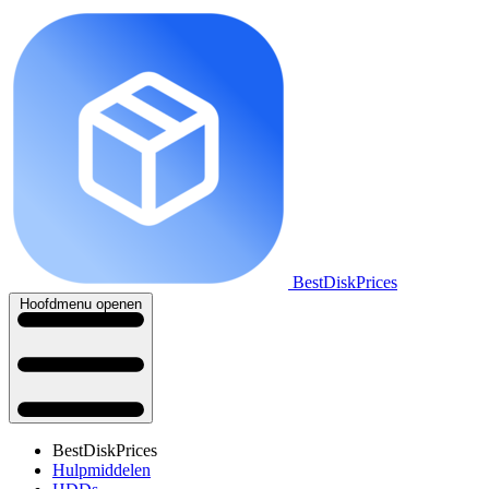
BestDiskPrices
Hoofdmenu openen
BestDiskPrices
Hulpmiddelen