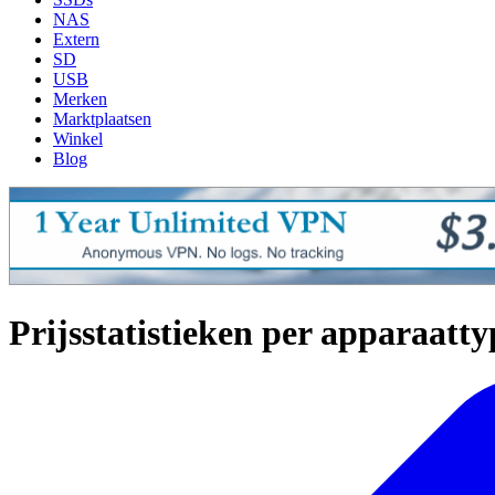
NAS
Extern
SD
USB
Merken
Marktplaatsen
Winkel
Blog
Prijsstatistieken per apparaatty