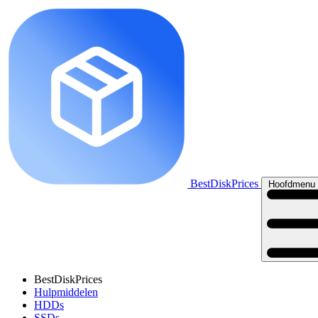
BestDiskPrices
Hoofdmenu 
BestDiskPrices
Hulpmiddelen
HDDs
SSDs