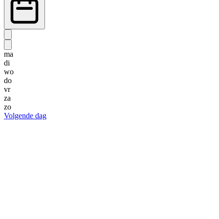
ma
di
wo
do
vr
za
zo
Volgende dag