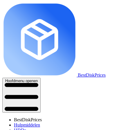
BestDiskPrices
Hoofdmenu openen
BestDiskPrices
Hulpmiddelen