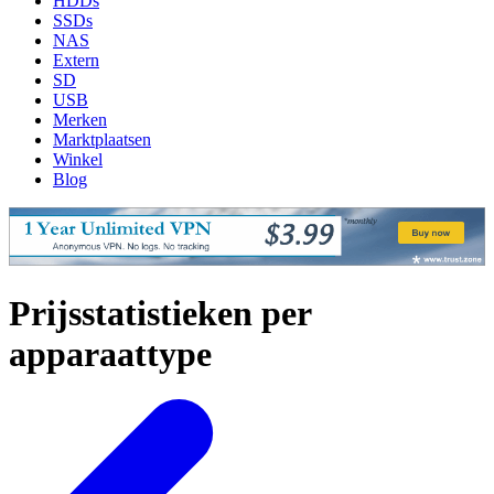
HDDs
SSDs
NAS
Extern
SD
USB
Merken
Marktplaatsen
Winkel
Blog
Prijsstatistieken per
apparaattype