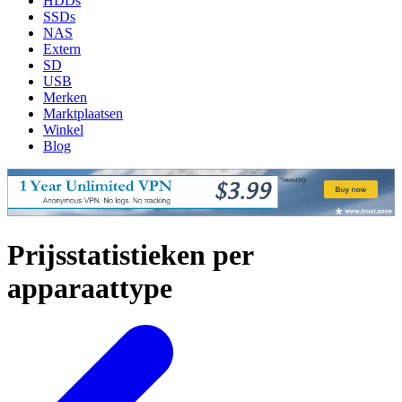
HDDs
SSDs
NAS
Extern
SD
USB
Merken
Marktplaatsen
Winkel
Blog
Prijsstatistieken per
apparaattype