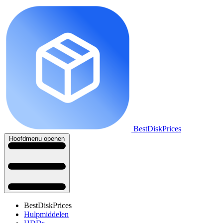
BestDiskPrices
Hoofdmenu openen
BestDiskPrices
Hulpmiddelen