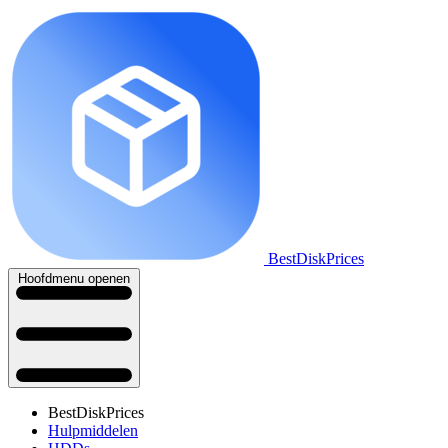
BestDiskPrices
Hoofdmenu openen
BestDiskPrices
Hulpmiddelen