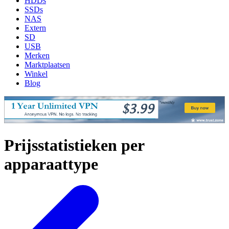
HDDs
SSDs
NAS
Extern
SD
USB
Merken
Marktplaatsen
Winkel
Blog
Prijsstatistieken per
apparaattype