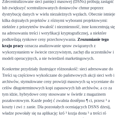
Zdecentralizowane sieci pamięci masowej (DSNs) próbują zastąpić
lub zwiększyć scentralizowanych dostawców chmur poprzez
dystrybucję danych w wielu niezależnych węzłach. Obecnie istnieje
kilka dojrzałych projektów z różnymi wyborami projektowymi:
niektóre z priorytetów trwałość i niezmienność, inne koncentrują się
na adresowaniu treści i weryfikacji kryptograficznej, a niektóre
podkreślają rynkowe ceny przechowywania.
Zrozumianie tego
kraju pracy
oznacza analizowanie spraw związanych z
wykorzystaniem w świecie rzeczywistym, zachęt dla uczestników i
modeli operacyjnych, a nie twierdzeń marketingowych.
Konkretne przydziały ilustrujące różnorakość: sieci adresowane do
Treści są częściowo wykończane do państwowych akcji sieci web i
archiwów, stymulowane ceny prowizji masowych są wyceniane do
celów długoterminowych kopi zapasowych lub archiwów, a co za
tym idzie, hybrydowe ceny stosowane w świetle z magazinem
pozakwotowym. Kazde podej ć zwalnia dostêpno ¶ ci, przesz ³ a
koszty i zwi ± zanie. Dla pozostałych oceniających DSNS dżesij,
władze powołały się na aplikację: kró ³ kozja dosta ³ a treści ró