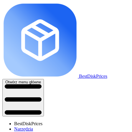
BestDiskPrices
Otwórz menu główne
BestDiskPrices
Narzędzia