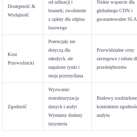
od rafinacji i
Niskie wsparcie dla
Dostępność &
bramek; zwolnienie
globalnego CDN i
Wydajność
z opłaty dla odpisu
gwarantowalne SLA
losowego
Potencjały nie
dotyczą dla
Przewidzialne ceny
Kost
młodych, ale
szeregowe i rabata d
Przewoźnicki
napalone rynki i
przedsiębiorstw
moja przemyślana
Wyzwanie:
restrukturyzacja
Budowy rozdzielone
Zgodność
danych i audyt
kontraktem zgodnośc
Wymiany dodany
audytu
inzynieria