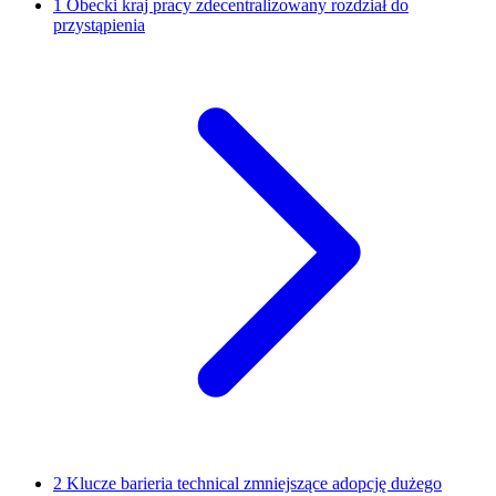
1
Obecki kraj pracy zdecentralizowany rozdział do
przystąpienia
2
Klucze barieria technical zmniejszące adopcję dużego