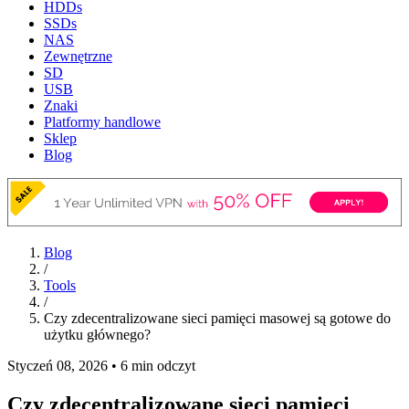
HDDs
SSDs
NAS
Zewnętrzne
SD
USB
Znaki
Platformy handlowe
Sklep
Blog
Blog
/
Tools
/
Czy zdecentralizowane sieci pamięci masowej są gotowe do
użytku głównego?
Styczeń 08, 2026
•
6 min odczyt
Czy zdecentralizowane sieci pamięci