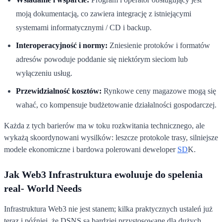
moją dokumentacją, co zawiera integrację z istniejącymi
systemami informatycznymi / CD i backup.
Interoperacyjność i normy:
Zniesienie protoków i formatów
adresów powoduje poddanie się niektórym sieciom lub
wyłączeniu usług.
Przewidzialność kosztów:
Rynkowe ceny magazowe mogą się
wahać, co kompensuje budżetowanie działalności gospodarczej.
Każda z tych barierów ma w toku rozkwitania technicznego, ale
wykażą skoordynowani wysilków: leszcze protokole trasy, silniejsze
modele ekonomiczne i bardowa polerowani deweloper
SD
K.
Jak Web3 Infrastruktura ewoluuje do spelenia
real- World Needs
Infrastruktura Web3 nie jest stanem; kilka praktycznych ustaleń już
teraz i później, że DSNS są bardziej przystosowane dla dużych