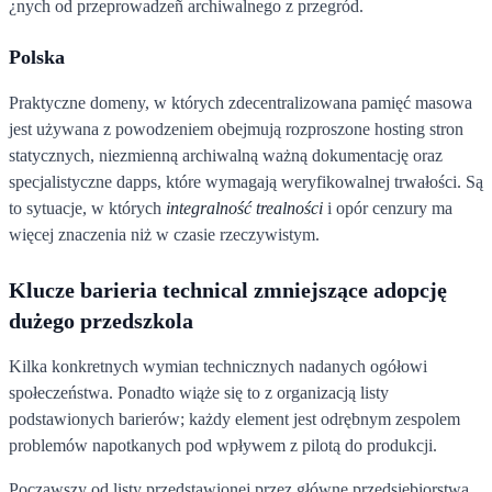
¿nych od przeprowadzeñ archiwalnego z przegród.
Polska
Praktyczne domeny, w których zdecentralizowana pamięć masowa
jest używana z powodzeniem obejmują rozproszone hosting stron
statycznych, niezmienną archiwalną ważną dokumentację oraz
specjalistyczne dapps, które wymagają weryfikowalnej trwałości. Są
to sytuacje, w których
integralność trealności
i opór cenzury ma
więcej znaczenia niż w czasie rzeczywistym.
Klucze barieria technical zmniejszące adopcję
dużego przedszkola
Kilka konkretnych wymian technicznych nadanych ogółowi
społeczeństwa. Ponadto wiąże się to z organizacją listy
podstawionych barierów; każdy element jest odrębnym zespolem
problemów napotkanych pod wpływem z pilotą do produkcji.
Począwszy od listy przedstawionej przez główne przedsiębiorstwa