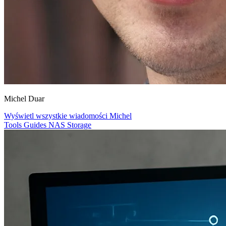
Michel Duar
Wyświetl wszystkie wiadomości Michel
Tools
Guides
NAS
Storage