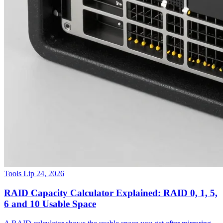
Tools
Lip 24, 2026
RAID Capacity Calculator Explained: RAID 0, 1, 5,
6 and 10 Usable Space