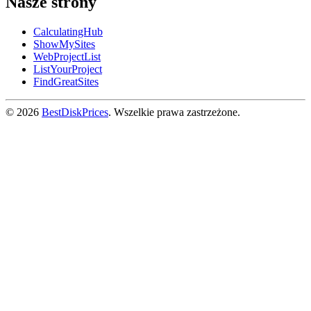
Nasze strony
CalculatingHub
ShowMySites
WebProjectList
ListYourProject
FindGreatSites
© 2026
BestDiskPrices
. Wszelkie prawa zastrzeżone.