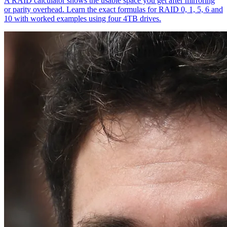
A RAID calculator shows the usable space you get after mirroring
or parity overhead. Learn the exact formulas for RAID 0, 1, 5, 6 and
10 with worked examples using four 4TB drives.