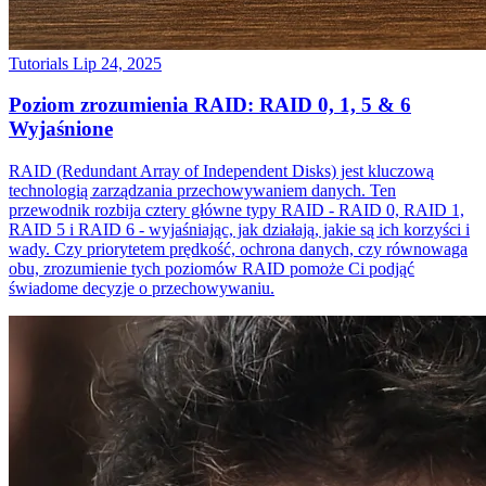
Tutorials
Lip 24, 2025
Poziom zrozumienia RAID: RAID 0, 1, 5 & 6
Wyjaśnione
RAID (Redundant Array of Independent Disks) jest kluczową
technologią zarządzania przechowywaniem danych. Ten
przewodnik rozbija cztery główne typy RAID - RAID 0, RAID 1,
RAID 5 i RAID 6 - wyjaśniając, jak działają, jakie są ich korzyści i
wady. Czy priorytetem prędkość, ochrona danych, czy równowaga
obu, zrozumienie tych poziomów RAID pomoże Ci podjąć
świadome decyzje o przechowywaniu.