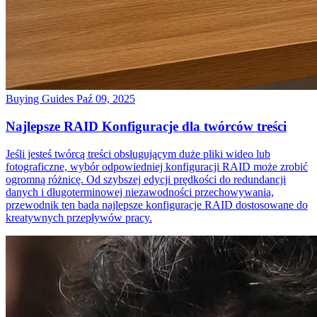
Buying Guides
Paź 09, 2025
Najlepsze RAID Konfiguracje dla twórców treści
Jeśli jesteś twórcą treści obsługującym duże pliki wideo lub
fotograficzne, wybór odpowiedniej konfiguracji RAID może zrobić
ogromną różnicę. Od szybszej edycji prędkości do redundancji
danych i długoterminowej niezawodności przechowywania,
przewodnik ten bada najlepsze konfiguracje RAID dostosowane do
kreatywnych przepływów pracy.