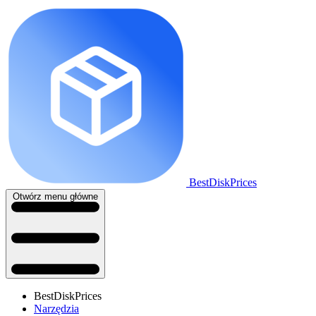
BestDiskPrices
Otwórz menu główne
BestDiskPrices
Narzędzia