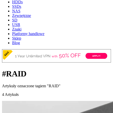
HDDs
SSDs
NAS
Zewnętrzne
SD
USB
Znaki
Platformy handlowe
Sklep
Blog
#RAID
Artykuły oznaczone tagiem "RAID"
4 Artykułs