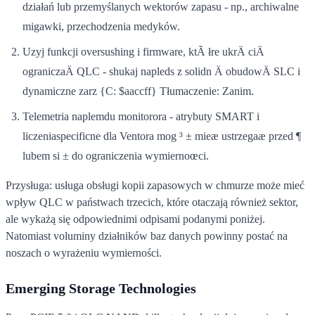
działań lub przemyślanych wektorów zapasu - np., archiwalne
migawki, przechodzenia medyków.
Uzyj funkcji oversushing i firmware, ktÃ łre ukrÄ ciÄ
ograniczaÄ QLC - shukaj napleds z solidn Ä obudowÄ SLC i
dynamiczne zarz {C: $aaccff} Tłumaczenie: Zanim.
Telemetria naplemdu monitorora - atrybuty SMART i
liczeniaspecificne dla Ventora mog ³ ± mieæ ustrzegaæ przed ¶
lubem si ± do ograniczenia wymiernoœci.
Przysługa: usługa obsługi kopii zapasowych w chmurze może mieć
wpływ QLC w państwach trzecich, które otaczają również sektor,
ale wykażą się odpowiednimi odpisami podanymi poniżej.
Natomiast voluminy działników baz danych powinny postać na
noszach o wyrażeniu wymierności.
Emerging Storage Technologies