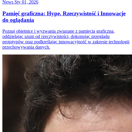
News
Sty 01, 2026
Pamięć graficzna: Hype, Rzeczywistość i Innowacje
do oglądania
Poznaj obietnice i wyzwania związane z pamięcią graficzną,
oddzielając szum od rzeczywistości, dokonując przeglądu
prototypów oraz podkreślając innowacyjność w zakresie technologii
przechowywania danych.