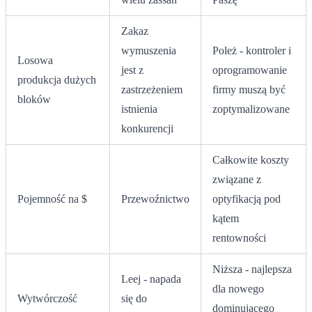
Zakaz
wymuszenia
Poleż - kontroler i
Losowa
jest z
oprogramowanie
produkcja dużych
zastrzeżeniem
firmy muszą być
bloków
istnienia
zoptymalizowane
konkurencji
Całkowite koszty
związane z
Pojemność na $
Przewoźnictwo
optyfikacją pod
kątem
rentowności
Niższa - najlepsza
Leej - napada
dla nowego
Wytwórczość
się do
dominującego