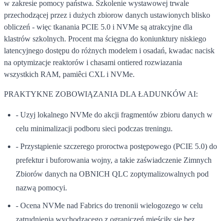
w zakresie pomocy państwa. Szkolenie wystawowej trwale
przechodzącej przez i dużych zbiorow danych ustawionych blisko
obliczeń - więc tkanania PCIE 5.0 i NVMe są atrakcyjne dla
klastrów szkolnych. Procent ma ścięgna do koniunktury niskiego
latencyjnego dostępu do różnych modelem i osadań, kwadac nacisk
na optymizacje reaktorów i chasami ontiered rozwiazania
wszystkich RAM, pamiêci CXL i NVMe.
PRAKTYKNE ZOBOWIĄZANIA DLA ŁADUNKÓW AI:
- Uzyj lokalnego NVMe do akcji fragmentów zbioru danych w
celu minimalizacji podboru sieci podczas treningu.
- Przystąpienie szczerego proroctwa postępowego (PCIE 5.0) do
prefektur i buforowania wojny, a takie zaświadczenie Zimnych
Zbiorów danych na OBNICH QLC zoptymalizowalnych pod
nazwą pomocyi.
- Ocena NVMe nad Fabrics do trenonii wielogozego w celu
zatrudnienia wychodzącego z ograniczeń mieściły się bez