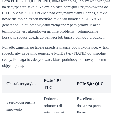
Poza PCIE 5.0 i QLC NAND, kilka technologii dojrzewa i wplywa
na decyzje architektur. Należą do nich pamiątki Przymokowana do
CXL, NVMe / TCP i NVMe nad optymalizacjami Fabrics, a takie
nowe dla moich trzech mediów, takie jak ukladanie 3D NAND
generation i nieulotne wydatki związane z pamięciami. Każda
technologia jest ukrunkowa na inne problemy - ograniczanie
kosztów, spółka doszła do pamiêci lub tañczy pomocy produkcji.
Ponadto zmienia się tabelę przedstawiającą podwykonawcę, w taki
sposób, aby zapewnić generację PCIE i typy NAND do wspólnej
cechy. Pomaga to zdecydować, które podniosły odmowę danemu
objęciu pracą.
PCIe 4.0 /
Charakterystyka
PCIe 5,0 / QLC
TLC
Dobrze -
Excellent -
Szerokocja pasma
odmowa dla
dostarcza przez
surowego
wielu zassań
Paszę