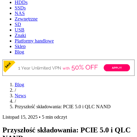
HDDs
SSDs
NAS
Zewnętrzne
SD
USB
Znaki
Platformy handlowe
Sklep
Blog
Blog
/
News
/
Przyszłość składowania: PCIE 5.0 i QLC NAND
Listopad 15, 2025
•
5 min odczyt
Przyszłość składowania: PCIE 5.0 i QLC