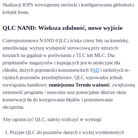
Skalizacji IOPS wewnątrznej sterówki i konfigurowania głebokości
kolejek hosta.
QLC NAND: Wieksza zdolność, nowe wyjście
Czteropoziomowa NAND (QLC) ściska cztery bity na komórkę,
umożliwiając wyższą wydajność surowcową przy niższych
kosztach na gigabajt w porównaniu z TLC lub MLC. Dla
projektantów magazynów i kupujących jest to atrakcyjne dla
chłodni, dużych pojemności konsumenckich S
SD
i niektórych re-
ciężkich poziomów przedsiębiorstw. QLC wprowadza jednak
rozwiązania handlowe:
zmniejszona Termin ważność
, zwiększoną
zmienność programu / usuwania oraz potencjalnie dłuższe okna
konserwacji tła do korygowania błędów i poziomowania
obciążenia.
Aby ograniczyć QLC, należy rozliczyć te wymogi:
Przypis QLC do pozamów danych z wyżej wymienionych