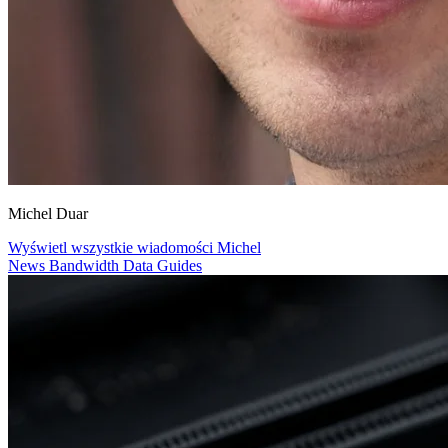
Michel Duar
Wyświetl wszystkie wiadomości Michel
News
Bandwidth
Data
Guides