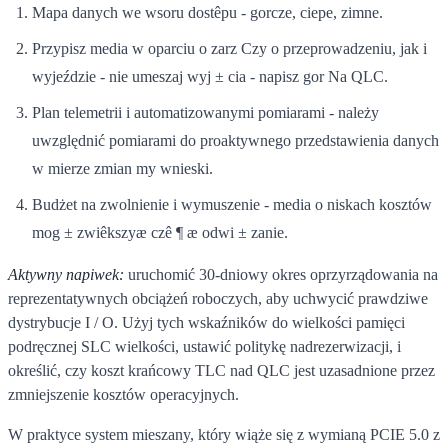
Mapa danych we wsoru dostêpu - gorcze, ciepe, zimne.
Przypisz media w oparciu o zarz Czy o przeprowadzeniu, jak i
wyjeździe - nie umeszaj wyj ± cia - napisz gor Na QLC.
Plan telemetrii i automatizowanymi pomiarami - należy
uwzględnić pomiarami do proaktywnego przedstawienia danych
w mierze zmian my wnieski.
Budżet na zwolnienie i wymuszenie - media o niskach kosztów
mog ± zwiêkszyæ czê ¶ æ odwi ± zanie.
Aktywny napiwek:
uruchomić 30-dniowy okres oprzyrządowania na
reprezentatywnych obciążeń roboczych, aby uchwycić prawdziwe
dystrybucje I / O. Użyj tych wskaźników do wielkości pamięci
podręcznej SLC wielkości, ustawić politykę nadrezerwizacji, i
określić, czy koszt krańcowy TLC nad QLC jest uzasadnione przez
zmniejszenie kosztów operacyjnych.
W praktyce system mieszany, który wiąże się z wymianą PCIE 5.0 z