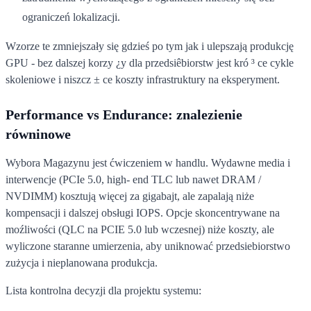
ograniczeń lokalizacji.
Wzorze te zmniejszały się gdzieś po tym jak i ulepszają produkcję
GPU - bez dalszej korzy ¿y dla przedsiêbiorstw jest kró ³ ce cykle
skoleniowe i niszcz ± ce koszty infrastruktury na eksperyment.
Performance vs Endurance: znalezienie
równinowe
Wybora Magazynu jest ćwiczeniem w handlu. Wydawne media i
interwencje (PCIe 5.0, high- end TLC lub nawet DRAM /
NVDIMM) kosztują więcej za gigabajt, ale zapalają niże
kompensacji i dalszej obsługi IOPS. Opcje skoncentrywane na
moźliwości (QLC na PCIE 5.0 lub wczesnej) niże koszty, ale
wyliczone staranne umierzenia, aby uniknować przedsiebiorstwo
zużycja i nieplanowana produkcja.
Lista kontrolna decyzji dla projektu systemu: