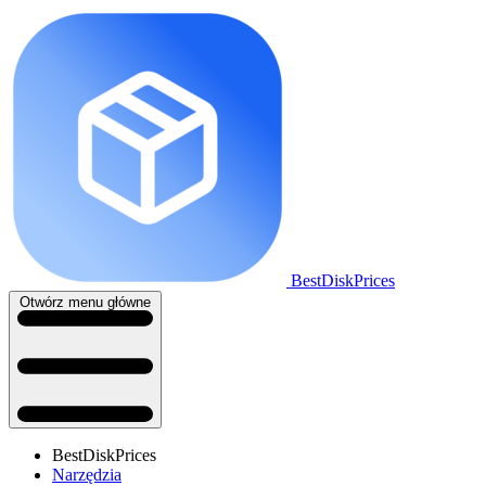
BestDiskPrices
Otwórz menu główne
BestDiskPrices
Narzędzia