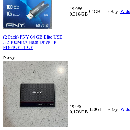
19,98€
64GB
eBay
Wid
0,31€/GB
(2 Pack) PNY 64 GB Elite USB
3.2 100MB/s Flash Drive - P-
FD64GELT-GE
Nowy
19,99€
120GB
eBay
Wid
0,17€/GB