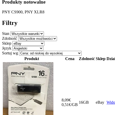
Produkty notowalne
PNY CS900, PNY XLR8
Filtry
Stan
Zdolność
Sklep
Język
Sortuj wg
Produkt
Cena
Zdolność
Sklep
Dzia
8,09€
16GB
eBay
Wid
0,51€/GB