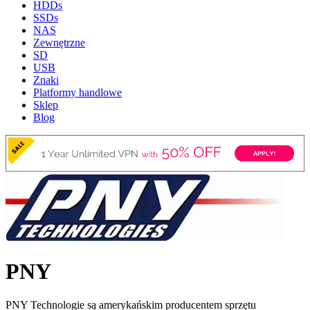
HDDs
SSDs
NAS
Zewnętrzne
SD
USB
Znaki
Platformy handlowe
Sklep
Blog
PNY
PNY Technologie są amerykańskim producentem sprzętu