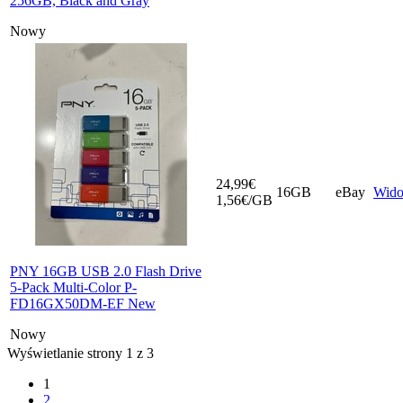
256GB, Black and Gray
Nowy
24,99€
16GB
eBay
Wid
1,56€/GB
PNY 16GB USB 2.0 Flash Drive
5-Pack Multi-Color P-
FD16GX50DM-EF New
Nowy
Wyświetlanie strony 1 z 3
1
2