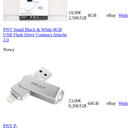
19,99€
8GB
eBay
Wid
2,50€/GB
PNY Small Black & White 8GB
USB Flash Drive Compact Attache
2.0
Nowy
23,00€
64GB
eBay
Wid
0,20€/GB
PNY P-