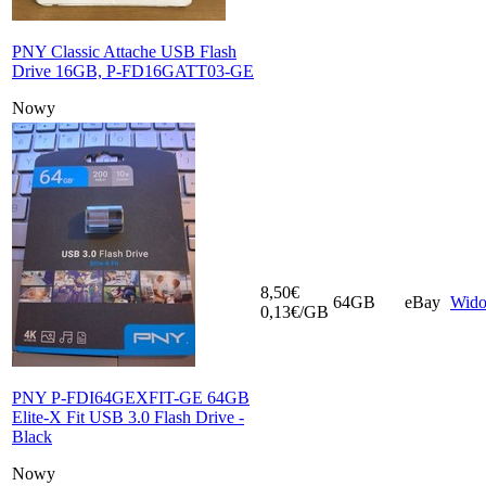
PNY Classic Attache USB Flash
Drive 16GB, P-FD16GATT03-GE
Nowy
8,50€
64GB
eBay
Wid
0,13€/GB
PNY P-FDI64GEXFIT-GE 64GB
Elite-X Fit USB 3.0 Flash Drive -
Black
Nowy