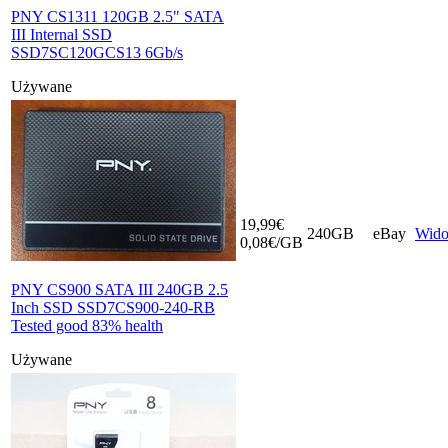
PNY CS1311 120GB 2.5" SATA
III Internal SSD
SSD7SC120GCS13 6Gb/s
Używane
19,99€
240GB
eBay
Wid
0,08€/GB
PNY CS900 SATA III 240GB 2.5
Inch SSD SSD7CS900-240-RB
Tested good 83% health
Używane