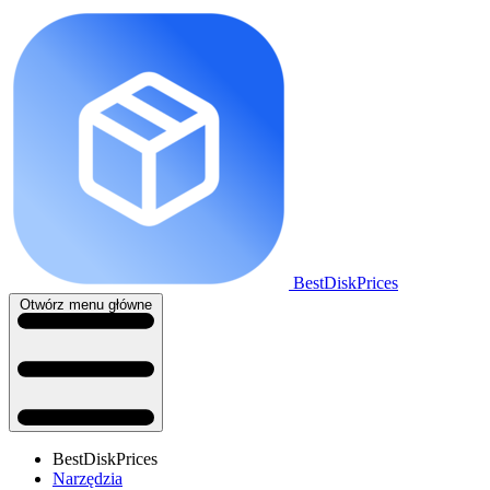
BestDiskPrices
Otwórz menu główne
BestDiskPrices
Narzędzia