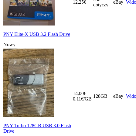
12,25€
eBay
Wid
dotyczy
PNY Elite-X USB 3.2 Flash Drive
Nowy
14,00€
128GB
eBay
Wid
0,11€/GB
PNY Turbo 128GB USB 3.0 Flash
Drive