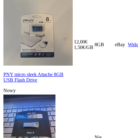
12,00€
8GB
eBay
Wid
1,50€/GB
PNY micro sleek Attache 8GB
USB Flash Drive
Nowy
Nie