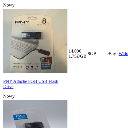
Nowy
14,00€
8GB
eBay
Wid
1,75€/GB
PNY Attache 8GB USB Flash
Drive
Nowy