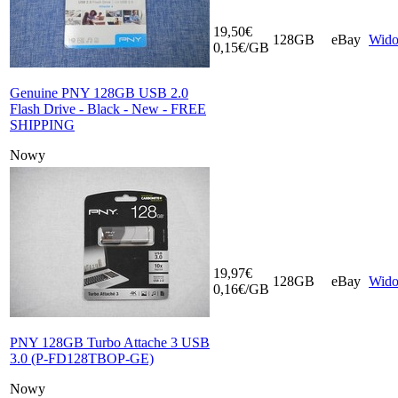
19,50€
128GB
eBay
Wid
0,15€/GB
Genuine PNY 128GB USB 2.0
Flash Drive - Black - New - FREE
SHIPPING
Nowy
19,97€
128GB
eBay
Wid
0,16€/GB
PNY 128GB Turbo Attache 3 USB
3.0 (P-FD128TBOP-GE)
Nowy