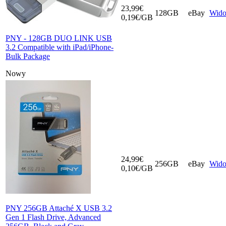
23,99€
128GB
eBay
Wid
0,19€/GB
PNY - 128GB DUO LINK USB
3.2 Compatible with iPad/iPhone-
Bulk Package
Nowy
24,99€
256GB
eBay
Wid
0,10€/GB
PNY 256GB Attaché X USB 3.2
Gen 1 Flash Drive, Advanced