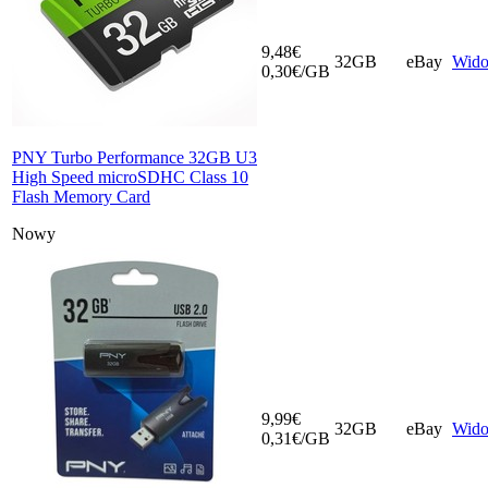
9,48€
32GB
eBay
Wid
0,30€/GB
PNY Turbo Performance 32GB U3
High Speed microSDHC Class 10
Flash Memory Card
Nowy
9,99€
32GB
eBay
Wid
0,31€/GB