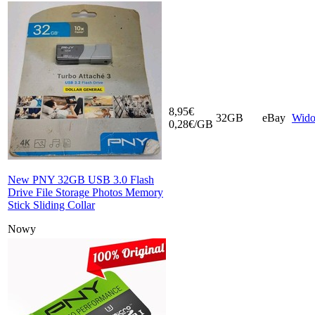
8,95€
32GB
eBay
Wid
0,28€/GB
New PNY 32GB USB 3.0 Flash
Drive File Storage Photos Memory
Stick Sliding Collar
Nowy