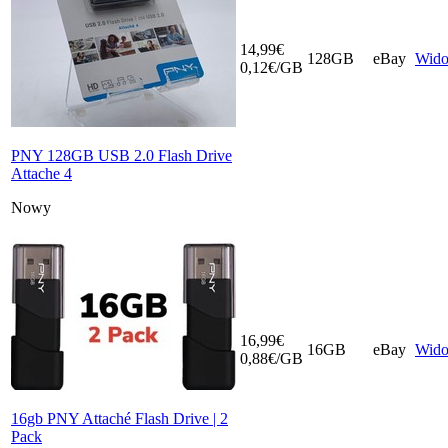
14,99€
128GB
eBay
Wid
0,12€/GB
PNY 128GB USB 2.0 Flash Drive
Attache 4
Nowy
16,99€
16GB
eBay
Wid
0,88€/GB
16gb PNY Attaché Flash Drive | 2
Pack