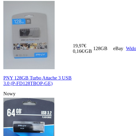
19,97€
128GB
eBay
Wid
0,16€/GB
PNY 128GB Turbo Attache 3 USB
3.0 (P-FD128TBOP-GE)
Nowy