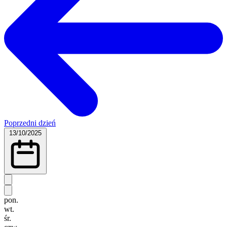
Poprzedni dzień
13/10/2025
pon.
wt.
śr.