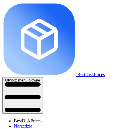
BestDiskPrices
Otwórz menu główne
BestDiskPrices
Narzędzia