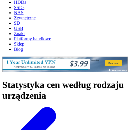
HDDs
SSDs
NAS
Zewnętrzne
SD
USB
Znaki
Platformy handlowe
Sklep
Blog
Statystyka cen według rodzaju
urządzenia