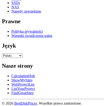
SSDs
NAS
Napędy zewnętrzne
Prawne
Polityka prywatności
Warunki świadczenia usług
Język
Nasze strony
CalculatingHub
ShowMySites
WebProjectList
ListYourProject
FindGreatSites
© 2026
BestDiskPrices
. Wszelkie prawa zastrzeżone.