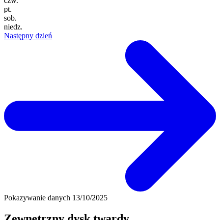
czw.
pt.
sob.
niedz.
Następny dzień
Pokazywanie danych
13/10/2025
Zewnętrzny dysk twardy