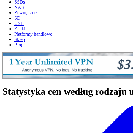
SSDs
NAS
Zewnętrzne
SD
USB
Znaki
Platformy handlowe
Sklep
Blog
Statystyka cen według rodzaju 