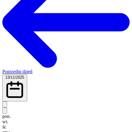
Poprzedni dzień
13/11/2025
pon.
wt.
śr.