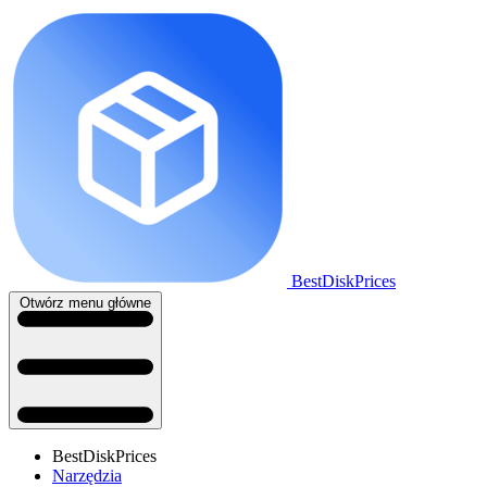
BestDiskPrices
Otwórz menu główne
BestDiskPrices
Narzędzia