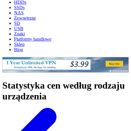
HDDs
SSDs
NAS
Zewnętrzne
SD
USB
Znaki
Platformy handlowe
Sklep
Blog
Statystyka cen według rodzaju
urządzenia