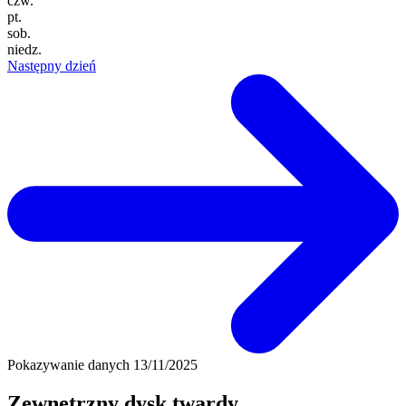
czw.
pt.
sob.
niedz.
Następny dzień
Pokazywanie danych
13/11/2025
Zewnętrzny dysk twardy