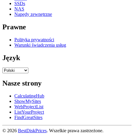
SSDs
NAS
Napędy zewnętrzne
Prawne
Polityka prywatności
Warunki świadczenia usług
Język
Nasze strony
CalculatingHub
ShowMySites
WebProjectList
ListYourProject
FindGreatSites
© 2026
BestDiskPrices
. Wszelkie prawa zastrzeżone.