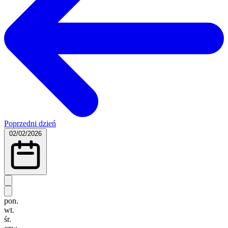
Poprzedni dzień
02/02/2026
pon.
wt.
śr.