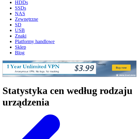
HDDs
SSDs
NAS
Zewnętrzne
SD
USB
Znaki
Platformy handlowe
Sklep
Blog
Statystyka cen według rodzaju
urządzenia