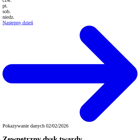
czw.
pt.
sob.
niedz.
Następny dzień
Pokazywanie danych
02/02/2026
Zewnętrzny dysk twardy