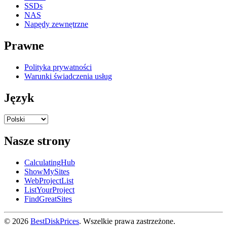
SSDs
NAS
Napędy zewnętrzne
Prawne
Polityka prywatności
Warunki świadczenia usług
Język
Nasze strony
CalculatingHub
ShowMySites
WebProjectList
ListYourProject
FindGreatSites
© 2026
BestDiskPrices
. Wszelkie prawa zastrzeżone.