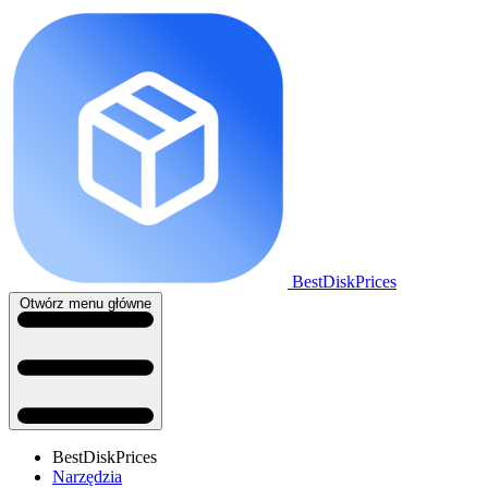
BestDiskPrices
Otwórz menu główne
BestDiskPrices
Narzędzia