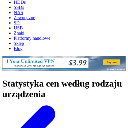
HDDs
SSDs
NAS
Zewnętrzne
SD
USB
Znaki
Platformy handlowe
Sklep
Blog
Statystyka cen według rodzaju
urządzenia