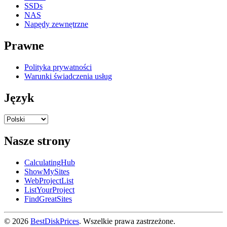
SSDs
NAS
Napędy zewnętrzne
Prawne
Polityka prywatności
Warunki świadczenia usług
Język
Nasze strony
CalculatingHub
ShowMySites
WebProjectList
ListYourProject
FindGreatSites
© 2026
BestDiskPrices
. Wszelkie prawa zastrzeżone.