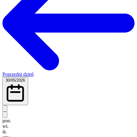
Poprzedni dzień
30/05/2026
pon.
wt.
śr.