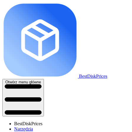
BestDiskPrices
Otwórz menu główne
BestDiskPrices
Narzędzia