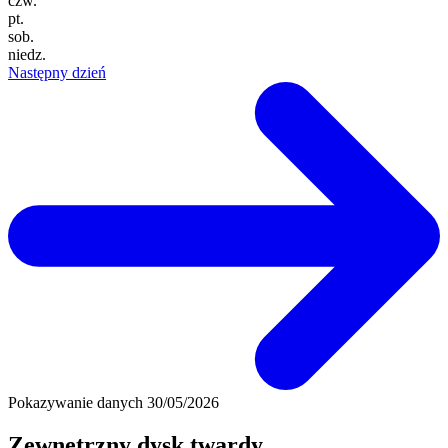
czw.
pt.
sob.
niedz.
Następny dzień
Pokazywanie danych
30/05/2026
Zewnętrzny dysk twardy