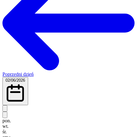
Poprzedni dzień
02/06/2026
pon.
wt.
śr.