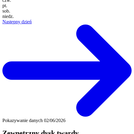
czw.
pt.
sob.
niedz.
Następny dzień
Pokazywanie danych
02/06/2026
Zewnętrzny dysk twardy