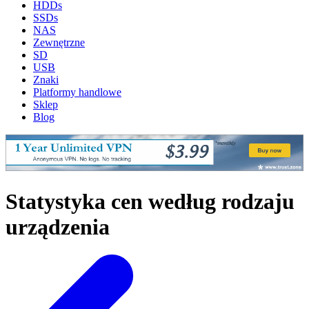
HDDs
SSDs
NAS
Zewnętrzne
SD
USB
Znaki
Platformy handlowe
Sklep
Blog
Statystyka cen według rodzaju
urządzenia