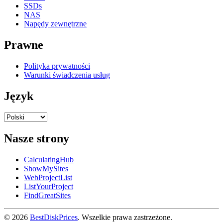
SSDs
NAS
Napędy zewnętrzne
Prawne
Polityka prywatności
Warunki świadczenia usług
Język
Nasze strony
CalculatingHub
ShowMySites
WebProjectList
ListYourProject
FindGreatSites
© 2026
BestDiskPrices
. Wszelkie prawa zastrzeżone.