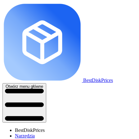
BestDiskPrices
Otwórz menu główne
BestDiskPrices
Narzędzia