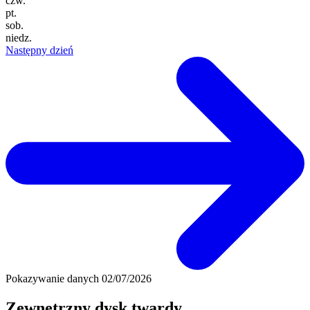
czw.
pt.
sob.
niedz.
Następny dzień
Pokazywanie danych
02/07/2026
Zewnętrzny dysk twardy