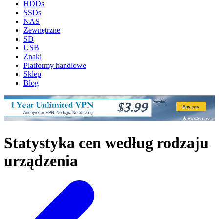
HDDs
SSDs
NAS
Zewnętrzne
SD
USB
Znaki
Platformy handlowe
Sklep
Blog
Statystyka cen według rodzaju
urządzenia