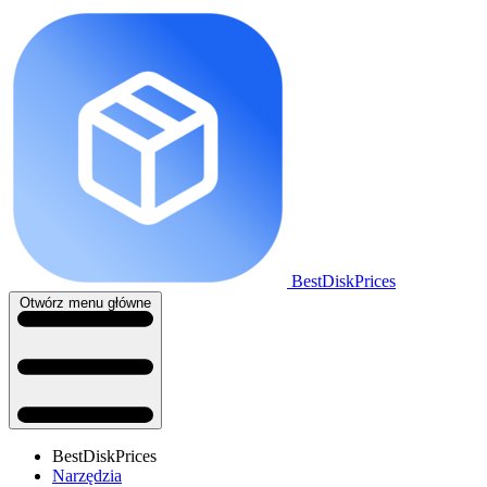
BestDiskPrices
Otwórz menu główne
BestDiskPrices
Narzędzia