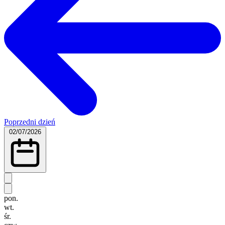
Poprzedni dzień
02/07/2026
pon.
wt.
śr.