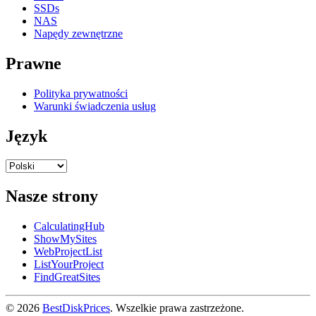
SSDs
NAS
Napędy zewnętrzne
Prawne
Polityka prywatności
Warunki świadczenia usług
Język
Nasze strony
CalculatingHub
ShowMySites
WebProjectList
ListYourProject
FindGreatSites
© 2026
BestDiskPrices
. Wszelkie prawa zastrzeżone.