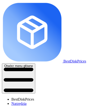
BestDiskPrices
Otwórz menu główne
BestDiskPrices
Narzędzia