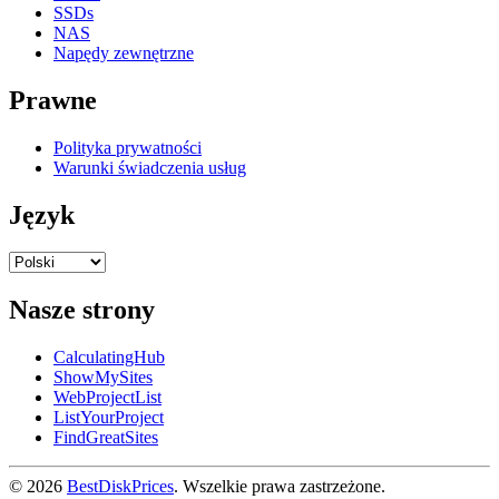
SSDs
NAS
Napędy zewnętrzne
Prawne
Polityka prywatności
Warunki świadczenia usług
Język
Nasze strony
CalculatingHub
ShowMySites
WebProjectList
ListYourProject
FindGreatSites
© 2026
BestDiskPrices
. Wszelkie prawa zastrzeżone.