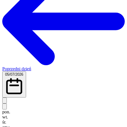
Poprzedni dzień
05/07/2026
pon.
wt.
śr.