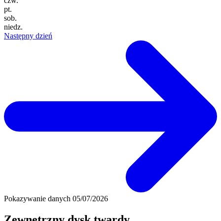
czw.
pt.
sob.
niedz.
Następny dzień
Pokazywanie danych
05/07/2026
Zewnętrzny dysk twardy