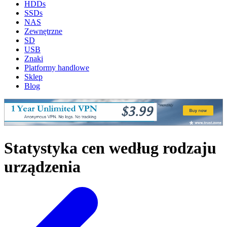
HDDs
SSDs
NAS
Zewnętrzne
SD
USB
Znaki
Platformy handlowe
Sklep
Blog
Statystyka cen według rodzaju
urządzenia