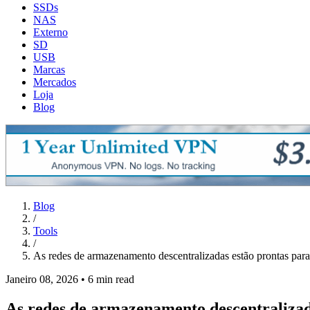
SSDs
NAS
Externo
SD
USB
Marcas
Mercados
Loja
Blog
Blog
/
Tools
/
As redes de armazenamento descentralizadas estão prontas para
Janeiro 08, 2026
•
6 min read
As redes de armazenamento descentralizada