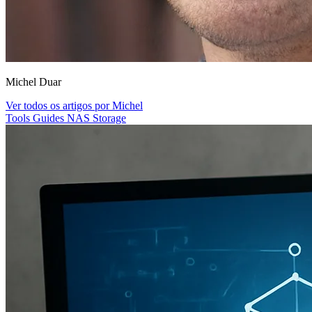
Michel Duar
Ver todos os artigos por Michel
Tools
Guides
NAS
Storage