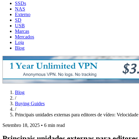
SSDs
NAS
Externo
SD
USB
Marcas
Mercados
Loja
Blog
Blog
/
Buying Guides
/
Principais unidades externas para editores de vídeo: Velocidade
Setembro 18, 2025
•
6 min read
Principais unidades externas para editores