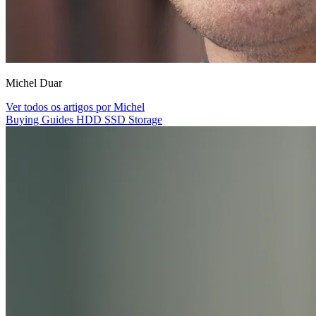
Michel Duar
Ver todos os artigos por Michel
Buying Guides
HDD
SSD
Storage