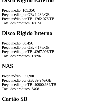
Disco Rígido Externo
Preço médio:
105,35€
Preço médio por GB:
1,23€/GB
Preço médio por TB:
1262,07€/TB
Total dos produtos:
18624
Disco Rígido Interno
Preço médio:
80,45€
Preço médio por GB:
4,17€/GB
Preço médio por TB:
4267,99€/TB
Total dos produtos:
13896
NAS
Preço médio:
531,90€
Preço médio por GB:
39,94€/GB
Preço médio por TB:
40900,63€/TB
Total dos produtos:
5408
Cartão SD