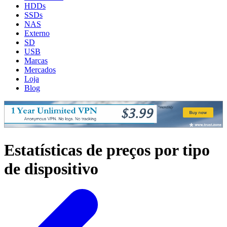
HDDs
SSDs
NAS
Externo
SD
USB
Marcas
Mercados
Loja
Blog
Estatísticas de preços por tipo
de dispositivo