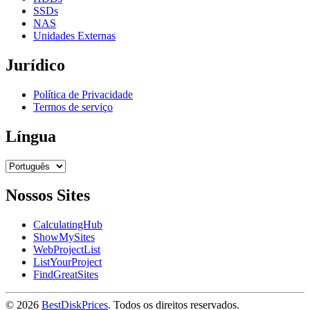
SSDs
NAS
Unidades Externas
Jurídico
Política de Privacidade
Termos de serviço
Língua
Nossos Sites
CalculatingHub
ShowMySites
WebProjectList
ListYourProject
FindGreatSites
© 2026
BestDiskPrices
. Todos os direitos reservados.