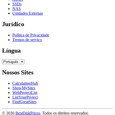
SSDs
NAS
Unidades Externas
Jurídico
Política de Privacidade
Termos de serviço
Língua
Nossos Sites
CalculatingHub
ShowMySites
WebProjectList
ListYourProject
FindGreatSites
© 2026
BestDiskPrices
. Todos os direitos reservados.