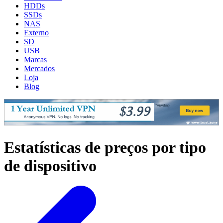
HDDs
SSDs
NAS
Externo
SD
USB
Marcas
Mercados
Loja
Blog
Estatísticas de preços por tipo
de dispositivo