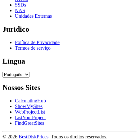
SSDs
NAS
Unidades Externas
Jurídico
Política de Privacidade
Termos de serviço
Língua
Nossos Sites
CalculatingHub
ShowMySites
WebProjectList
ListYourProject
FindGreatSites
© 2026
BestDiskPrices
. Todos os direitos reservados.