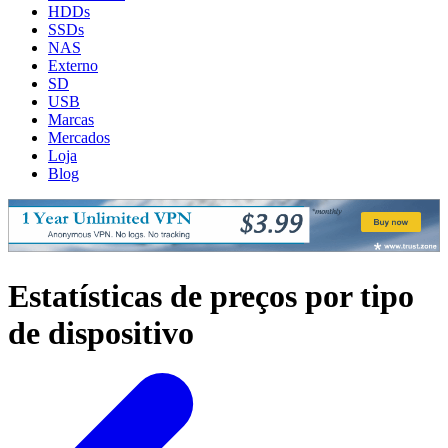
HDDs
SSDs
NAS
Externo
SD
USB
Marcas
Mercados
Loja
Blog
Estatísticas de preços por tipo
de dispositivo