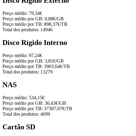
Disco Rígido Externo
Preço médio:
79,34€
Preço médio por GB:
0,88€/GB
Preço médio por TB:
898,37€/TB
Total dos produtos:
14946
Disco Rígido Interno
Preço médio:
97,24€
Preço médio por GB:
3,81€/GB
Preço médio por TB:
3903,64€/TB
Total dos produtos:
13279
NAS
Preço médio:
534,15€
Preço médio por GB:
36,43€/GB
Preço médio por TB:
37307,07€/TB
Total dos produtos:
4699
Cartão SD