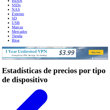
HDDs
SSDs
NAS
Externo
SD
USB
Marcas
Mercados
Tienda
Blog
Estadísticas de precios por tipo
de dispositivo