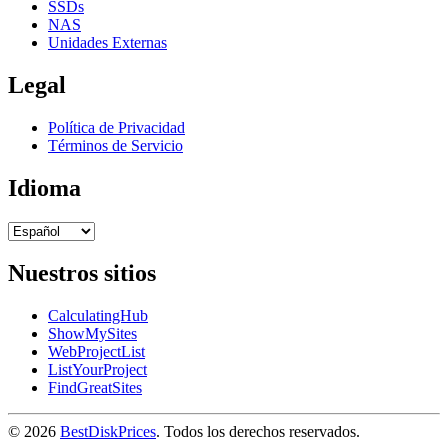
SSDs
NAS
Unidades Externas
Legal
Política de Privacidad
Términos de Servicio
Idioma
Nuestros sitios
CalculatingHub
ShowMySites
WebProjectList
ListYourProject
FindGreatSites
© 2026
BestDiskPrices
. Todos los derechos reservados.