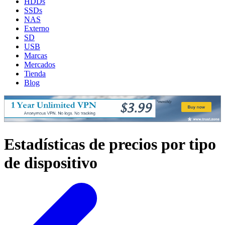
HDDs
SSDs
NAS
Externo
SD
USB
Marcas
Mercados
Tienda
Blog
Estadísticas de precios por tipo
de dispositivo