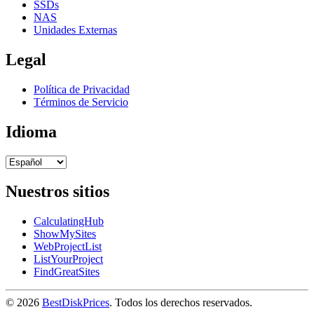
SSDs
NAS
Unidades Externas
Legal
Política de Privacidad
Términos de Servicio
Idioma
Nuestros sitios
CalculatingHub
ShowMySites
WebProjectList
ListYourProject
FindGreatSites
© 2026
BestDiskPrices
. Todos los derechos reservados.