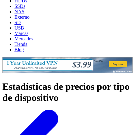
HDDs
SSDs
NAS
Externo
SD
USB
Marcas
Mercados
Tienda
Blog
Estadísticas de precios por tipo
de dispositivo