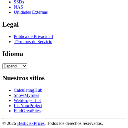
SSDs
NAS
Unidades Externas
Legal
Política de Privacidad
Términos de Servicio
Idioma
Nuestros sitios
CalculatingHub
ShowMySites
WebProjectList
ListYourProject
FindGreatSites
© 2026
BestDiskPrices
. Todos los derechos reservados.