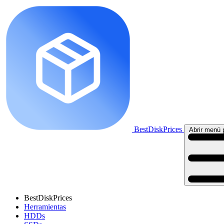
BestDiskPrices
Abrir menú p
BestDiskPrices
Herramientas
HDDs