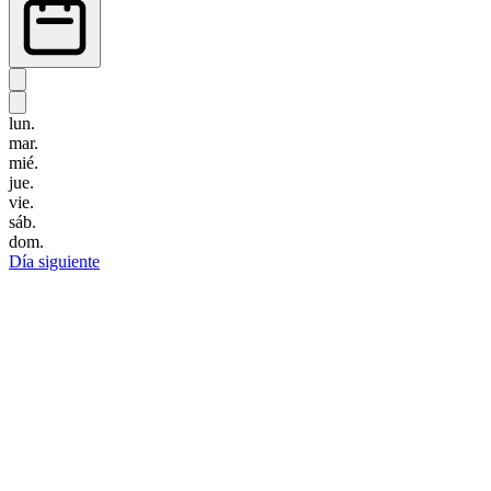
lun.
mar.
mié.
jue.
vie.
sáb.
dom.
Día siguiente