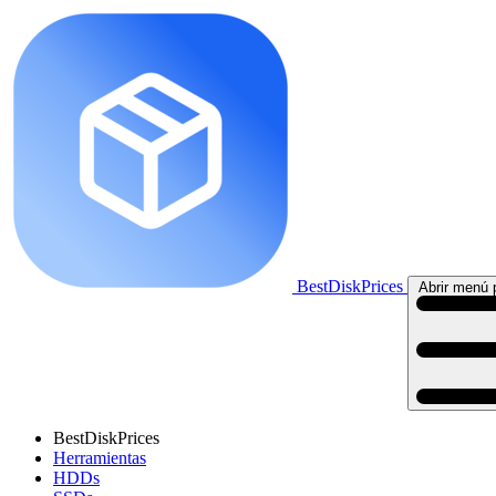
BestDiskPrices
Abrir menú p
BestDiskPrices
Herramientas
HDDs