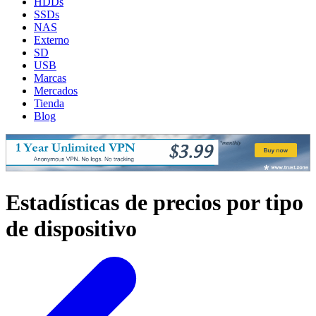
HDDs
SSDs
NAS
Externo
SD
USB
Marcas
Mercados
Tienda
Blog
Estadísticas de precios por tipo
de dispositivo