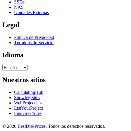
SSDs
NAS
Unidades Externas
Legal
Política de Privacidad
Términos de Servicio
Idioma
Nuestros sitios
CalculatingHub
ShowMySites
WebProjectList
ListYourProject
FindGreatSites
© 2026
BestDiskPrices
. Todos los derechos reservados.