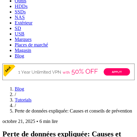
Outils
HDDs
SSDs
NAS
Extérieur
SD
USB
Marques
Places de marché
Magasin
Blog
Blog
/
Tutorials
/
Perte de données expliquée: Causes et conseils de prévention
octobre 21, 2025
•
6 min lire
Perte de données expliquée: Causes et