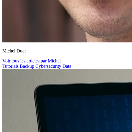
Michel Duar
Voir tous les articles par Michel
Tutorials
Backup
Cybersecurity
Data