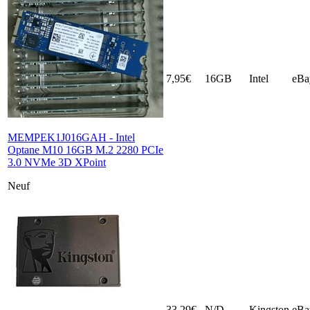
7,95€
16GB
Intel
eBa
MEMPEK1J016GAH - Intel
Optane M10 16GB M.2 2280 PCIe
3.0 NVMe 3D XPoint
Neuf
33,29€
N/D
Kingston
eBa