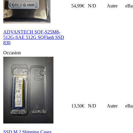
54,99€
N/D
Autre
eBa
ADVANTECH SQF-S25M8-
512G-SAE 512G SQFlash SSD
830
Occasion
13,50€
N/D
Autre
eBa
SSD M.2 Shipping Cases