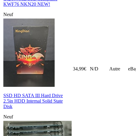
KWF76 NKN20 NEW!
Neuf
34,99€
N/D
Autre
eBa
SSD HD SATA III Hard Drive
2.5in HDD Internal Solid State
Disk
Neuf