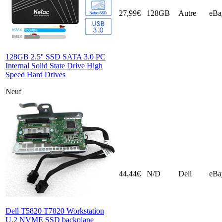
27,99€
128GB
Autre
eBa
128GB 2.5'' SSD SATA 3.0 PC
Internal Solid State Drive High
Speed Hard Drives
Neuf
44,44€
N/D
Dell
eBa
Dell T5820 T7820 Workstation
U.2 NVME SSD backplane