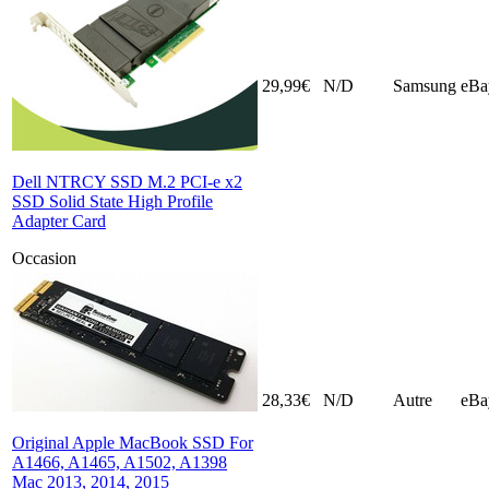
29,99€
N/D
Samsung
eBa
Dell NTRCY SSD M.2 PCI-e x2
SSD Solid State High Profile
Adapter Card
Occasion
28,33€
N/D
Autre
eBa
Original Apple MacBook SSD For
A1466, A1465, A1502, A1398
Mac 2013, 2014, 2015