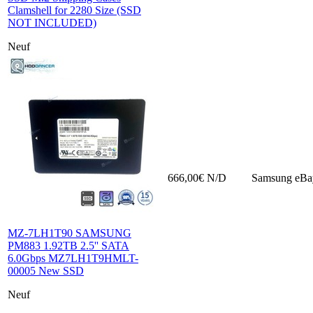
Clamshell for 2280 Size (SSD
NOT INCLUDED)
Neuf
666,00€
N/D
Samsung
eBa
MZ-7LH1T90 SAMSUNG
PM883 1.92TB 2.5'' SATA
6.0Gbps MZ7LH1T9HMLT-
00005 New SSD
Neuf