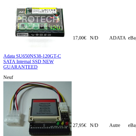
17,00€
N/D
ADATA
eBa
Adata SU650NS38-120GT-C
SATA Internal SSD NEW
GUARANTEED
Neuf
27,95€
N/D
Autre
eBa