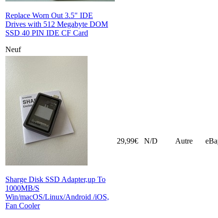
Replace Worn Out 3.5" IDE
Drives with 512 Megabyte DOM
SSD 40 PIN IDE CF Card
Neuf
29,99€
N/D
Autre
eBa
Sharge Disk SSD Adapter,up To
1000MB/S
Win/macOS/Linux/Android /iOS,
Fan Cooler