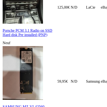
125,00€
N/D
LaCie
eBa
Porsche PCM 3.1 Radio on SSD
Hard disk Pre installed (PNP)
Neuf
59,95€
N/D
Samsung
eBa
SAMSUNG MZ-VL42560