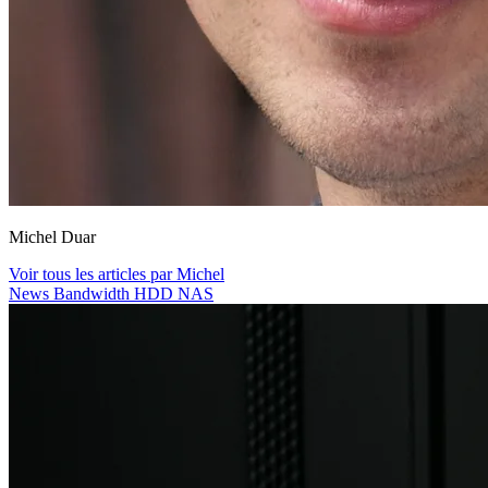
Michel Duar
Voir tous les articles par Michel
News
Bandwidth
HDD
NAS