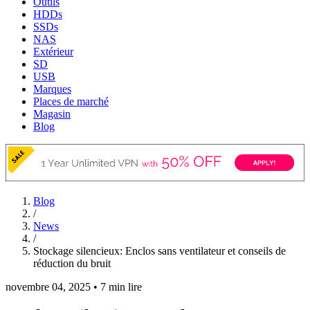
Outils
HDDs
SSDs
NAS
Extérieur
SD
USB
Marques
Places de marché
Magasin
Blog
Blog
/
News
/
Stockage silencieux: Enclos sans ventilateur et conseils de
réduction du bruit
novembre 04, 2025
•
7 min lire